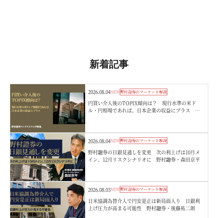
新着記事
2026.08.04
NEW
野村證券のマーケット解説
円買い介入後のTOPIX傾向は？ 現行水準の米ド
ル・円相場であれば、日本企業の収益にプラス 野
村證券ストラテジストが解説
2026.08.04
NEW
野村證券のマーケット解説
野村證券の日銀見通しを変更 次の利上げは10月メ
イン、12月リスクシナリオに 野村證券・森田京平
2026.08.03
NEW
野村證券のマーケット解説
日米協調為替介入で円安是正は新局面入り 日銀利
上げ圧力が高まる可能性 野村證券・後藤祐二朗