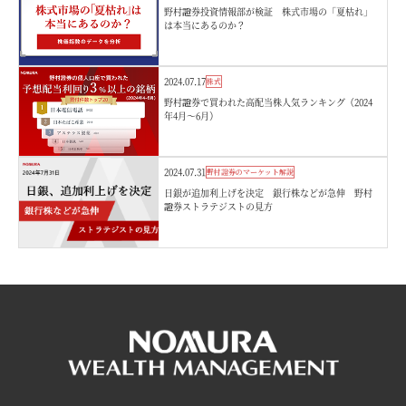
野村證券投資情報部が検証 株式市場の「夏枯れ」
は本当にあるのか？
2024.07.17
株式
野村證券で買われた高配当株人気ランキング（2024
年4月～6月）
2024.07.31
野村證券のマーケット解説
日銀が追加利上げを決定 銀行株などが急伸 野村
證券ストラテジストの見方