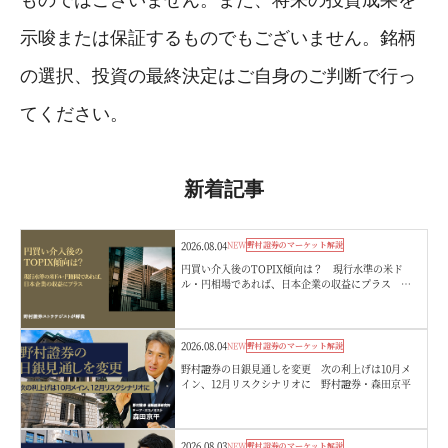
示唆または保証するものでもございません。銘柄
の選択、投資の最終決定はご自身のご判断で行っ
てください。
新着記事
2026.08.04
NEW
野村證券のマーケット解説
円買い介入後のTOPIX傾向は？ 現行水準の米ド
ル・円相場であれば、日本企業の収益にプラス 野
村證券ストラテジストが解説
2026.08.04
NEW
野村證券のマーケット解説
野村證券の日銀見通しを変更 次の利上げは10月メ
イン、12月リスクシナリオに 野村證券・森田京平
2026.08.03
NEW
野村證券のマーケット解説