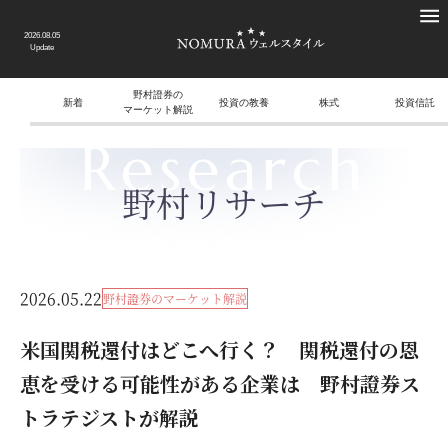
2026.08.05
Update
野村證券の
新着
投資の教養
株式
投資信託
マーケット解説
Research
野村リサーチ
2026.05.22
野村證券のマーケット解説
米国関税還付はどこへ行く？ 関税還付の恩
恵を受ける可能性がある企業は 野村證券ス
トラテジストが解説