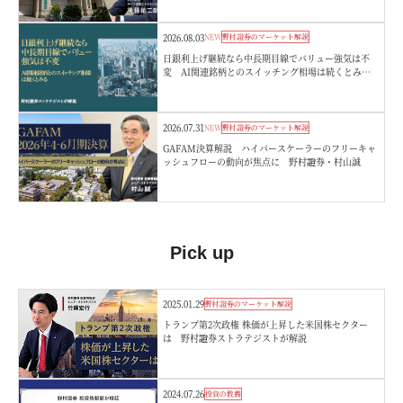
2026.08.03
NEW
野村證券のマーケット解説
日銀利上げ継続なら中長期目線でバリュー強気は不
変 AI関連銘柄とのスイッチング相場は続くとみ
る 野村證券ストラテジストが解説
2026.07.31
NEW
野村證券のマーケット解説
GAFAM決算解説 ハイパースケーラーのフリーキャ
ッシュフローの動向が焦点に 野村證券・村山誠
Pick up
2025.01.29
野村證券のマーケット解説
トランプ第2次政権 株価が上昇した米国株セクター
は 野村證券ストラテジストが解説
2024.07.26
投資の教養