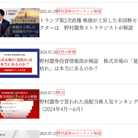
野村證券のマーケット解説
2025.01.29
トランプ第2次政権 株価が上昇した米国株セ
クターは 野村證券ストラテジストが解説
投資の教養
2024.07.26
野村證券投資情報部が検証 株式市場の「夏
枯れ」は本当にあるのか？
株式
2024.07.17
野村證券で買われた高配当株人気ランキング
（2024年4月～6月）
野村證券のマーケット解説
2024.07.31