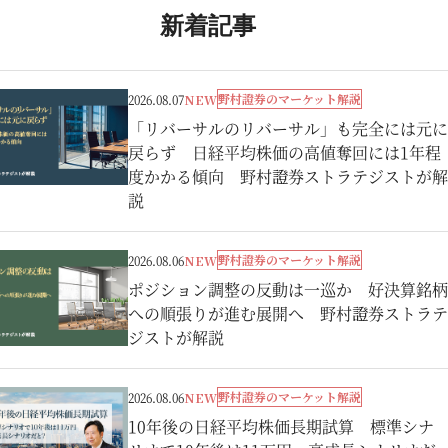
新着記事
野村證券のマーケット解説
2026.08.07
NEW
「リバーサルのリバーサル」も完全には元に
戻らず 日経平均株価の高値奪回には1年程
度かかる傾向 野村證券ストラテジストが解
説
野村證券のマーケット解説
2026.08.06
NEW
ポジション調整の反動は一巡か 好決算銘柄
への順張りが進む展開へ 野村證券ストラテ
ジストが解説
野村證券のマーケット解説
2026.08.06
NEW
10年後の日経平均株価長期試算 標準シナ