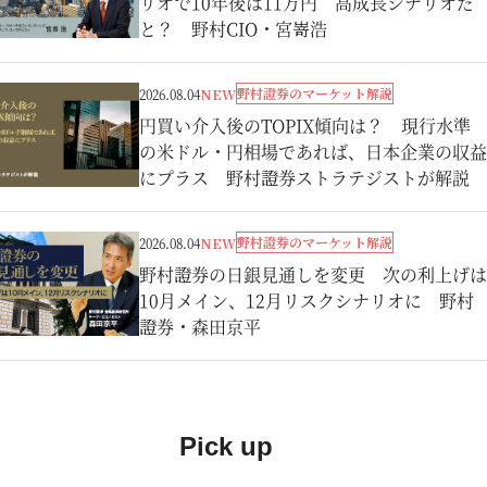
リオで10年後は11万円 高成長シナリオだ
と？ 野村CIO・宮嵜浩
野村證券のマーケット解説
2026.08.04
NEW
円買い介入後のTOPIX傾向は？ 現行水準
の米ドル・円相場であれば、日本企業の収益
にプラス 野村證券ストラテジストが解説
野村證券のマーケット解説
2026.08.04
NEW
野村證券の日銀見通しを変更 次の利上げは
10月メイン、12月リスクシナリオに 野村
證券・森田京平
Pick up