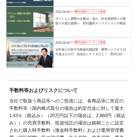
2026.08.06
NEW
野村證券のマーケット解説
ポジション調整の反動は一巡か 好決算銘柄への順
張りが進む展開へ 野村證券ストラテジストが解説
2026.08.06
NEW
野村證券のマーケット解説
10年後の日経平均株価長期試算 標準シナリオで10
年後は11万円 高成長シナリオだと？ 野村CIO・宮
嵜浩
手数料等およびリスクについて
当社で取扱う商品等へのご投資には、各商品等に所定の
手数料等（国内株式取引の場合は約定代金に対して最大
1.43％（税込み）（20万円以下の場合は、2,860円（税込
み））の売買手数料、投資信託の場合は銘柄ごとに設定
された購入時手数料（換金時手数料）および運用管理費