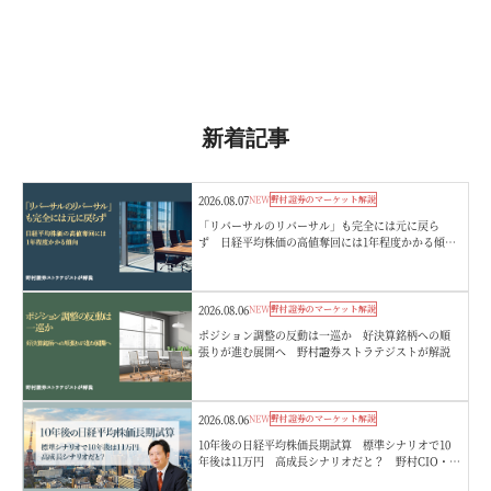
新着記事
2026.08.07
NEW
野村證券のマーケット解説
「リバーサルのリバーサル」も完全には元に戻ら
ず 日経平均株価の高値奪回には1年程度かかる傾
向 野村證券ストラテジストが解説
2026.08.06
NEW
野村證券のマーケット解説
ポジション調整の反動は一巡か 好決算銘柄への順
張りが進む展開へ 野村證券ストラテジストが解説
2026.08.06
NEW
野村證券のマーケット解説
10年後の日経平均株価長期試算 標準シナリオで10
年後は11万円 高成長シナリオだと？ 野村CIO・宮
嵜浩