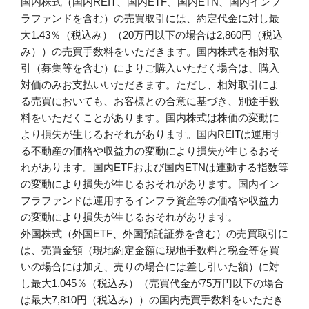
国内株式（国内REIT、国内ETF、国内ETN、国内インフ
ラファンドを含む）の売買取引には、約定代金に対し最
大1.43％（税込み）（20万円以下の場合は2,860円（税込
み））の売買手数料をいただきます。国内株式を相対取
引（募集等を含む）によりご購入いただく場合は、購入
対価のみお支払いいただきます。ただし、相対取引によ
る売買においても、お客様との合意に基づき、別途手数
料をいただくことがあります。国内株式は株価の変動に
より損失が生じるおそれがあります。国内REITは運用す
る不動産の価格や収益力の変動により損失が生じるおそ
れがあります。国内ETFおよび国内ETNは連動する指数等
の変動により損失が生じるおそれがあります。国内イン
フラファンドは運用するインフラ資産等の価格や収益力
の変動により損失が生じるおそれがあります。
外国株式（外国ETF、外国預託証券を含む）の売買取引に
は、売買金額（現地約定金額に現地手数料と税金等を買
いの場合には加え、売りの場合には差し引いた額）に対
し最大1.045％（税込み）（売買代金が75万円以下の場合
は最大7,810円（税込み））の国内売買手数料をいただき