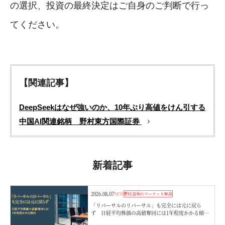
の選択、投資の最終決定はご自身のご判断で行っ
てください。
【関連記事】
DeepSeekはなぜ強いのか、10年ぶり高値をけん引する
中国AI関連銘柄 野村東方国際証券
新着記事
2026.08.07
NEW
野村證券のマーケット解説
「リバーサルのリバーサル」も完全には元に戻ら
ず 日経平均株価の高値奪回には1年程度かかる傾
向 野村證券ストラテジストが解説