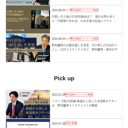
2026.08.04
NEW
野村證券のマーケット解説
円買い介入後のTOPIX傾向は？ 現行水準の米ド
ル・円相場であれば、日本企業の収益にプラス 野
村證券ストラテジストが解説
2026.08.04
NEW
野村證券のマーケット解説
野村證券の日銀見通しを変更 次の利上げは10月メ
イン、12月リスクシナリオに 野村證券・森田京平
Pick up
2025.01.29
野村證券のマーケット解説
トランプ第2次政権 株価が上昇した米国株セクター
は 野村證券ストラテジストが解説
2024.07.26
投資の教養