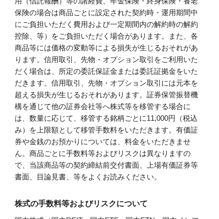
用（信託報酬）等の諸経費、年金保険・終身保険・養老
保険の場合は商品ごとに設定された契約時・運用期間中
にご負担いただく費用および一定期間内の解約時の解約
控除、等）をご負担いただく場合があります。また、各
商品等には価格の変動等による損失が生じるおそれがあ
ります。信用取引、先物・オプション取引をご利用いた
だく場合は、所定の委託保証金または委託証拠金をいた
だきます。信用取引、先物・オプション取引には元本を
超える損失が生じるおそれがあります。証券保管振替機
構を通じて他の証券会社等へ株式等を移管する場合に
は、数量に応じて、移管する銘柄ごとに11,000円（税込
み）を上限額として移管手数料をいただきます。有価証
券や金銭のお預かりについては、料金をいただきませ
ん。商品ごとに手数料等およびリスクは異なりますの
で、当該商品等の契約締結前交付書面、上場有価証券等
書面、目論見書、等をよくお読みください。
株式の手数料等およびリスクについて