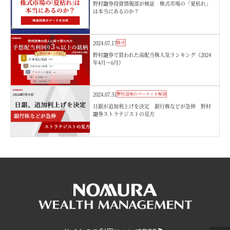
野村證券投資情報部が検証 株式市場の「夏枯れ」
は本当にあるのか？
2024.07.17
株式
野村證券で買われた高配当株人気ランキング（2024
年4月～6月）
2024.07.31
野村證券のマーケット解説
日銀が追加利上げを決定 銀行株などが急伸 野村
證券ストラテジストの見方