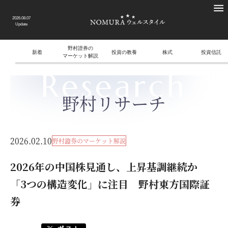
2026.08.07
Update
野村證券の
新着
投資の教養
株式
投資信託
マーケット解説
Research
野村リサーチ
2026.02.10
野村證券のマーケット解説
2026年の中国株見通し、上昇基調継続か
「3つの構造変化」に注目 野村東方国際証
券