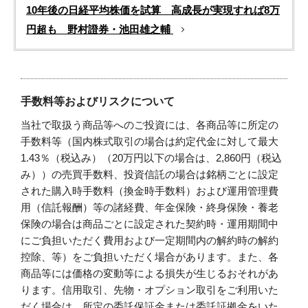
10年後の日経平均株価を試算 高成長が実現すれば8万
円超も 野村證券・池田雄之輔
手数料等およびリスクについて
当社で取扱う商品等へのご投資には、各商品等に所定の
手数料等（国内株式取引の場合は約定代金に対して最大
1.43％（税込み）（20万円以下の場合は、2,860円（税込
み））の売買手数料、投資信託の場合は銘柄ごとに設定
された購入時手数料（換金時手数料）および運用管理費
用（信託報酬）等の諸経費、年金保険・終身保険・養老
保険の場合は商品ごとに設定された契約時・運用期間中
にご負担いただく費用および一定期間内の解約時の解約
控除、等）をご負担いただく場合があります。また、各
商品等には価格の変動等による損失が生じるおそれがあ
ります。信用取引、先物・オプション取引をご利用いた
だく場合は、所定の委託保証金または委託証拠金をいた