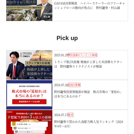
GAFAM決算解説 ハイパースケーラーのフリーキャ
ッシュフローの動向が焦点に 野村證券・村山誠
Pick up
2025.01.29
野村證券のマーケット解説
トランプ第2次政権 株価が上昇した米国株セクター
は 野村證券ストラテジストが解説
2024.07.26
投資の教養
野村證券投資情報部が検証 株式市場の「夏枯れ」
は本当にあるのか？
2024.07.17
株式
野村證券で買われた高配当株人気ランキング（2024
年4月～6月）