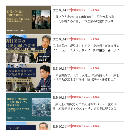
2026.08.04
NEW
野村證券のマーケット解説
円買い介入後のTOPIX傾向は？ 現行水準の米ド
ル・円相場であれば、日本企業の収益にプラス 野
村證券ストラテジストが解説
2026.08.04
NEW
野村證券のマーケット解説
野村證券の日銀見通しを変更 次の利上げは10月メ
イン、12月リスクシナリオに 野村證券・森田京平
2026.08.03
NEW
野村證券のマーケット解説
日米協調為替介入で円安是正は新局面入り 日銀利
上げ圧力が高まる可能性 野村證券・後藤祐二朗
2026.08.03
NEW
野村證券のマーケット解説
日銀利上げ継続なら中長期目線でバリュー強気は不
変 AI関連銘柄とのスイッチング相場は続くとみ
る 野村證券ストラテジストが解説
2026.07.31
NEW
野村證券のマーケット解説