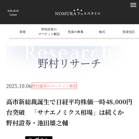
2026.08.05
Update
野村證券の
新着
投資の教養
株式
投資信託
マーケット解説
Research
野村リサーチ
2025.10.06
野村證券のマーケット解説
高市新総裁誕生で日経平均株価一時48,000円
台突破 「サナエノミクス相場」は続くか
野村證券・池田雄之輔