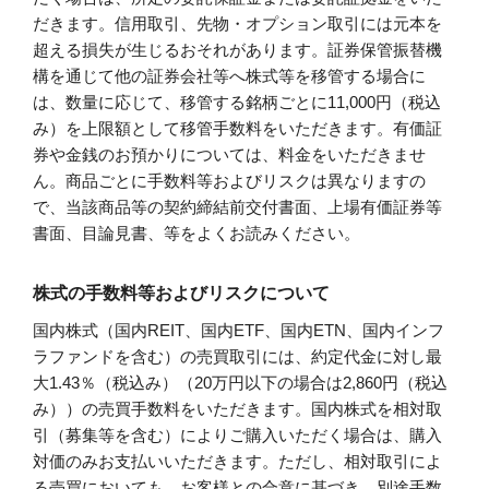
だきます。信用取引、先物・オプション取引には元本を
超える損失が生じるおそれがあります。証券保管振替機
構を通じて他の証券会社等へ株式等を移管する場合に
は、数量に応じて、移管する銘柄ごとに11,000円（税込
み）を上限額として移管手数料をいただきます。有価証
券や金銭のお預かりについては、料金をいただきませ
ん。商品ごとに手数料等およびリスクは異なりますの
で、当該商品等の契約締結前交付書面、上場有価証券等
書面、目論見書、等をよくお読みください。
株式の手数料等およびリスクについて
国内株式（国内REIT、国内ETF、国内ETN、国内インフ
ラファンドを含む）の売買取引には、約定代金に対し最
大1.43％（税込み）（20万円以下の場合は2,860円（税込
み））の売買手数料をいただきます。国内株式を相対取
引（募集等を含む）によりご購入いただく場合は、購入
対価のみお支払いいただきます。ただし、相対取引によ
る売買においても、お客様との合意に基づき、別途手数