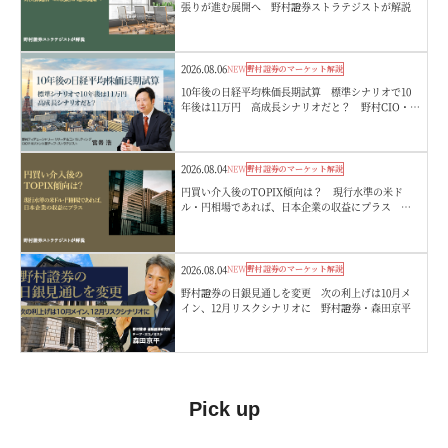
張りが進む展開へ 野村證券ストラテジストが解説
2026.08.06
NEW
野村證券のマーケット解説
10年後の日経平均株価長期試算 標準シナリオで10
年後は11万円 高成長シナリオだと？ 野村CIO・宮
嵜浩
2026.08.04
NEW
野村證券のマーケット解説
円買い介入後のTOPIX傾向は？ 現行水準の米ド
ル・円相場であれば、日本企業の収益にプラス 野
村證券ストラテジストが解説
2026.08.04
NEW
野村證券のマーケット解説
野村證券の日銀見通しを変更 次の利上げは10月メ
イン、12月リスクシナリオに 野村證券・森田京平
Pick up