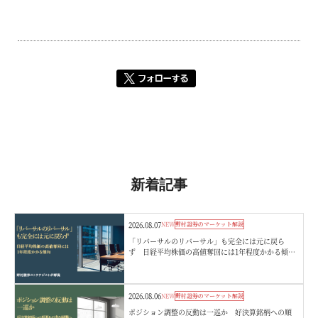
新着記事
2026.08.07
NEW
野村證券のマーケット解説
「リバーサルのリバーサル」も完全には元に戻ら
ず 日経平均株価の高値奪回には1年程度かかる傾
向 野村證券ストラテジストが解説
2026.08.06
NEW
野村證券のマーケット解説
ポジション調整の反動は一巡か 好決算銘柄への順