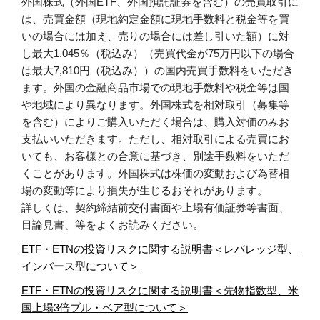
外国株式（外国ETF、外国預託証券を含む）の売買取引に
は、売買金額（現地約定金額に現地手数料と税金等を買
いの場合には加え、売りの場合には差し引いた額）に対
し最大1.045％（税込み）（売買代金が75万円以下の場合
は最大7,810円（税込み））の国内売買手数料をいただき
ます。外国の金融商品市場での現地手数料や税金等は国
や地域により異なります。外国株式を相対取引（募集等
を含む）によりご購入いただく場合は、購入対価のみお
支払いいただきます。ただし、相対取引による売買にお
いても、お客様との合意に基づき、別途手数料をいただ
くことがあります。外国株式は株価の変動および為替相
場の変動等により損失が生じるおそれがあります。
詳しくは、契約締結前交付書面や上場有価証券等書面、
目論見書、等をよくお読みください。
ETF・ETNの投資リスクに関する説明書＜レバレッジ型、
インバース型について＞
ETF・ETNの投資リスクに関する説明書＜先物指数型、米
国上場3倍ブル・ベア型について＞