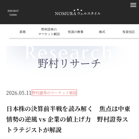
2026.08.07
Update
野村證券の
新着
投資の教養
株式
投資信託
マーケット解説
Research
野村リサーチ
2026.05.11
野村證券のマーケット解説
日本株の決算前半戦を読み解く 焦点は中東
情勢の逆風 vs 企業の値上げ力 野村證券ス
トラテジストが解説