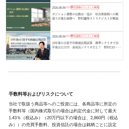
2026.08.06
NEW
野村證券のマーケット解説
ポジション調整の反動は一巡か 好決算銘柄への順
張りが進む展開へ 野村證券ストラテジストが解説
2026.08.06
NEW
野村證券のマーケット解説
10年後の日経平均株価長期試算 標準シナリオで10
年後は11万円 高成長シナリオだと？ 野村CIO・宮
嵜浩
手数料等およびリスクについて
当社で取扱う商品等へのご投資には、各商品等に所定の
手数料等（国内株式取引の場合は約定代金に対して最大
1.43％（税込み）（20万円以下の場合は、2,860円（税込
み））の売買手数料、投資信託の場合は銘柄ごとに設定