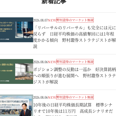
新着記事
野村證券のマーケット解説
2026.08.07
NEW
「リバーサルのリバーサル」も完全には元に
戻らず 日経平均株価の高値奪回には1年程
度かかる傾向 野村證券ストラテジストが解
説
野村證券のマーケット解説
2026.08.06
NEW
ポジション調整の反動は一巡か 好決算銘柄
への順張りが進む展開へ 野村證券ストラテ
ジストが解説
野村證券のマーケット解説
2026.08.06
NEW
10年後の日経平均株価長期試算 標準シナ
リオで10年後は11万円 高成長シナリオだ