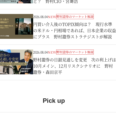
と？ 野村CIO・宮嵜浩
野村證券のマーケット解説
2026.08.04
NEW
円買い介入後のTOPIX傾向は？ 現行水準
の米ドル・円相場であれば、日本企業の収益
にプラス 野村證券ストラテジストが解説
野村證券のマーケット解説
2026.08.04
NEW
野村證券の日銀見通しを変更 次の利上げは
10月メイン、12月リスクシナリオに 野村
證券・森田京平
Pick up