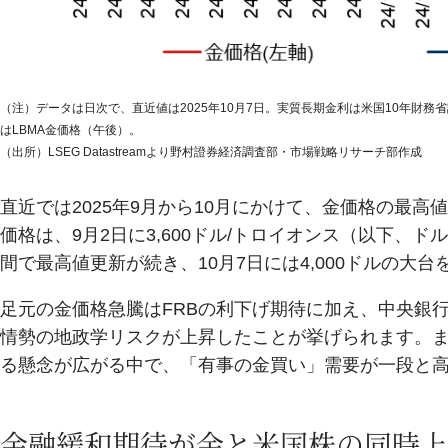
（注）データは日次で、直近値は2025年10月7日。実質長期金利は米国10年財
はLBMA金価格（午後）。
（出所）LSEG Datastreamより野村證券経済調査部・市場戦略リサーチ部作成
直近では2025年9月から10月にかけて、金価格の最
価格は、9月2日に3,600ドル/トロイオンス（以下、
間で最高値更新が続き、10月7日には4,000ドルの大
足元の金価格急騰はFRBの利下げ期待に加え、中央銀
情勢の地政学リスクが上昇したことが挙げられます。ま
る懸念が広がる中で、「有事の金買い」需要が一段と
金融緩和期待が金と米国株の同時上