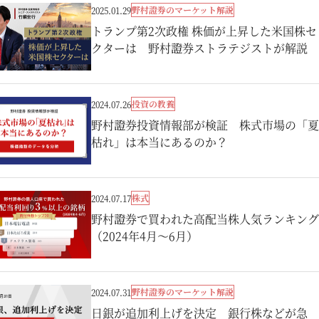
野村證券のマーケット解説
2025.01.29
トランプ第2次政権 株価が上昇した米国株セ
クターは 野村證券ストラテジストが解説
投資の教養
2024.07.26
野村證券投資情報部が検証 株式市場の「夏
枯れ」は本当にあるのか？
株式
2024.07.17
野村證券で買われた高配当株人気ランキング
（2024年4月～6月）
野村證券のマーケット解説
2024.07.31
日銀が追加利上げを決定 銀行株などが急