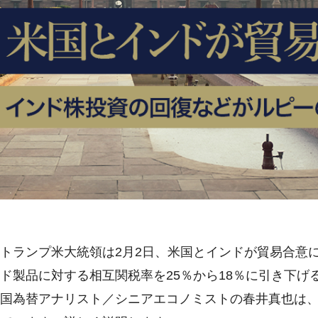
トランプ米大統領は2月2日、米国とインドが貿易合意
ド製品に対する相互関税率を25％から18％に引き下
国為替アナリスト／シニアエコノミストの春井真也は