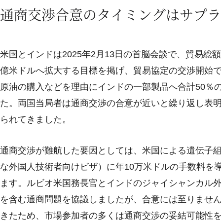
通商交渉合意のタイミングはサプラ
米国とインドは2025年2月13日の首脳会談で、貿易総額を20
億米ドルへ拡大する目標を掲げ、貿易協定の交渉開始
原油の購入などを理由にインドの一部製品へ合計50％
た。両国当局者は通商交渉の合意が近いと繰り返し表
られてきました。
通商交渉が難航した要因としては、米国による遺伝子組
な外国人技術者向けビザ）に年10万米ドルの手数料を
ます。ルビオ米国務長官とインドのジャイシャンカル外
を含む通商問題を協議しましたが、合意には至りませ
きたため、市場参加者の多くは通商交渉の妥結可能性