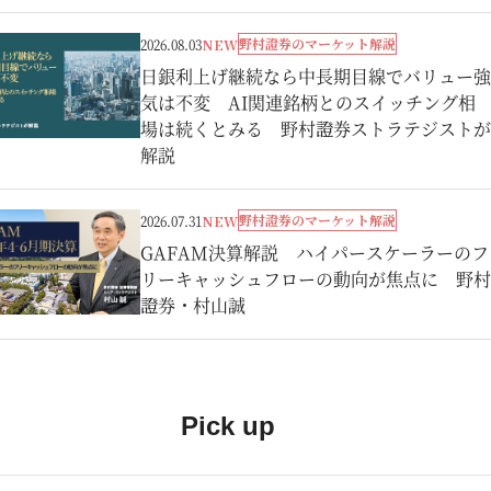
野村證券のマーケット解説
2026.08.03
NEW
日銀利上げ継続なら中長期目線でバリュー強
気は不変 AI関連銘柄とのスイッチング相
場は続くとみる 野村證券ストラテジストが
解説
野村證券のマーケット解説
2026.07.31
NEW
GAFAM決算解説 ハイパースケーラーのフ
リーキャッシュフローの動向が焦点に 野村
證券・村山誠
Pick up