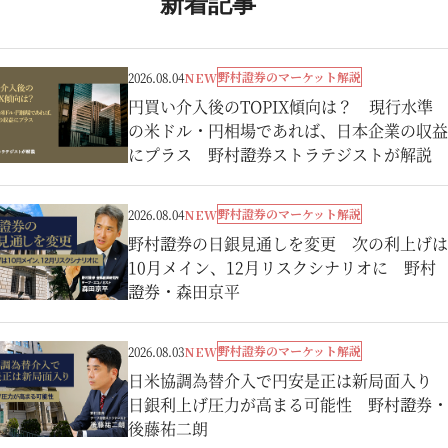
新着記事
野村證券のマーケット解説
2026.08.04
NEW
円買い介入後のTOPIX傾向は？ 現行水準
の米ドル・円相場であれば、日本企業の収益
にプラス 野村證券ストラテジストが解説
野村證券のマーケット解説
2026.08.04
NEW
野村證券の日銀見通しを変更 次の利上げは
10月メイン、12月リスクシナリオに 野村
證券・森田京平
野村證券のマーケット解説
2026.08.03
NEW
日米協調為替介入で円安是正は新局面入り
日銀利上げ圧力が高まる可能性 野村證券・
後藤祐二朗