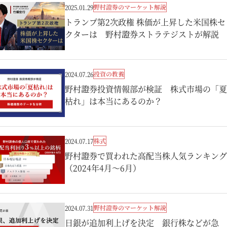
野村證券のマーケット解説
2025.01.29
トランプ第2次政権 株価が上昇した米国株セ
クターは 野村證券ストラテジストが解説
投資の教養
2024.07.26
野村證券投資情報部が検証 株式市場の「夏
枯れ」は本当にあるのか？
株式
2024.07.17
野村證券で買われた高配当株人気ランキング
（2024年4月～6月）
野村證券のマーケット解説
2024.07.31
日銀が追加利上げを決定 銀行株などが急