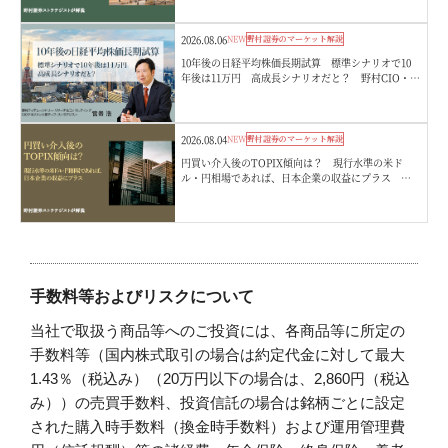
2026.08.06
NEW
野村證券のマーケット解説
10年後の日経平均株価長期試算 標準シナリオで10
年後は11万円 高成長シナリオだと？ 野村CIO・宮
嵜浩
2026.08.04
NEW
野村證券のマーケット解説
円買い介入後のTOPIX傾向は？ 現行水準の米ド
ル・円相場であれば、日本企業の収益にプラス 野
村證券ストラテジストが解説
手数料等およびリスクについて
当社で取扱う商品等へのご投資には、各商品等に所定の
手数料等（国内株式取引の場合は約定代金に対して最大
1.43％（税込み）（20万円以下の場合は、2,860円（税込
み））の売買手数料、投資信託の場合は銘柄ごとに設定
された購入時手数料（換金時手数料）および運用管理費