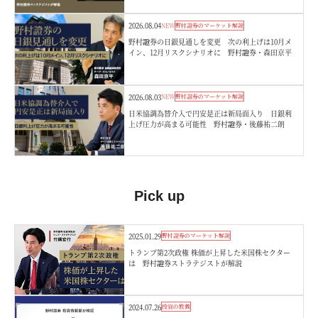
2026.08.04
NEW
野村證券のマーケット解説
野村證券の日銀見通しを変更 次の利上げは10月メ
イン、12月リスクシナリオに 野村證券・森田京平
2026.08.03
NEW
野村證券のマーケット解説
日米協調為替介入で円安是正は新局面入り 日銀利
上げ圧力が高まる可能性 野村證券・後藤祐二朗
Pick up
2025.01.29
野村證券のマーケット解説
トランプ第2次政権 株価が上昇した米国株セクター
は 野村證券ストラテジストが解説
2024.07.26
投資の教養