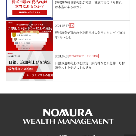
野村證券投資情報部が検証 株式市場の「夏枯れ」
は本当にあるのか？
2024.07.17
株式
野村證券で買われた高配当株人気ランキング（2024
年4月～6月）
2024.07.31
野村證券のマーケット解説
日銀が追加利上げを決定 銀行株などが急伸 野村
證券ストラテジストの見方