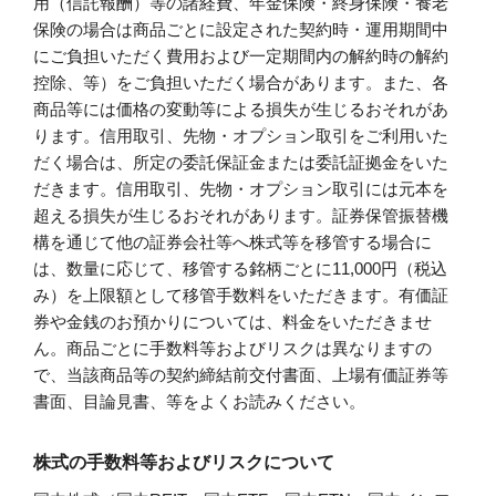
用（信託報酬）等の諸経費、年金保険・終身保険・養老
保険の場合は商品ごとに設定された契約時・運用期間中
にご負担いただく費用および一定期間内の解約時の解約
控除、等）をご負担いただく場合があります。また、各
商品等には価格の変動等による損失が生じるおそれがあ
ります。信用取引、先物・オプション取引をご利用いた
だく場合は、所定の委託保証金または委託証拠金をいた
だきます。信用取引、先物・オプション取引には元本を
超える損失が生じるおそれがあります。証券保管振替機
構を通じて他の証券会社等へ株式等を移管する場合に
は、数量に応じて、移管する銘柄ごとに11,000円（税込
み）を上限額として移管手数料をいただきます。有価証
券や金銭のお預かりについては、料金をいただきませ
ん。商品ごとに手数料等およびリスクは異なりますの
で、当該商品等の契約締結前交付書面、上場有価証券等
書面、目論見書、等をよくお読みください。
株式の手数料等およびリスクについて