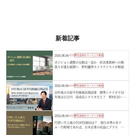
新着記事
2026.08.06
NEW
野村證券のマーケット解説
ポジション調整の反動は一巡か 好決算銘柄への順
張りが進む展開へ 野村證券ストラテジストが解説
2026.08.06
NEW
野村證券のマーケット解説
10年後の日経平均株価長期試算 標準シナリオで10
年後は11万円 高成長シナリオだと？ 野村CIO・宮
嵜浩
2026.08.04
NEW
野村證券のマーケット解説
円買い介入後のTOPIX傾向は？ 現行水準の米ド
ル・円相場であれば、日本企業の収益にプラス 野
村證券ストラテジストが解説