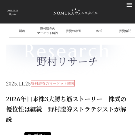
2026.08.06
Update
野村證券の
新着
投資の教養
株式
投資信託
マーケット解説
Research
野村リサーチ
2025.11.25
野村證券のマーケット解説
2026年日本株3大勝ち筋ストーリー 株式の
優位性は継続 野村證券ストラテジストが解
説