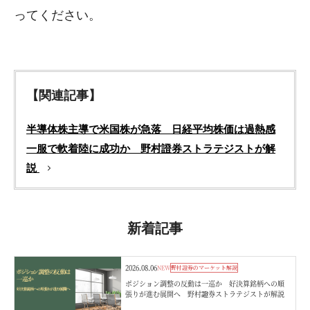
ってください。
【関連記事】
半導体株主導で米国株が急落 日経平均株価は過熱感
一服で軟着陸に成功か 野村證券ストラテジストが解
説
新着記事
2026.08.06
NEW
野村證券のマーケット解説
ポジション調整の反動は一巡か 好決算銘柄への順
張りが進む展開へ 野村證券ストラテジストが解説