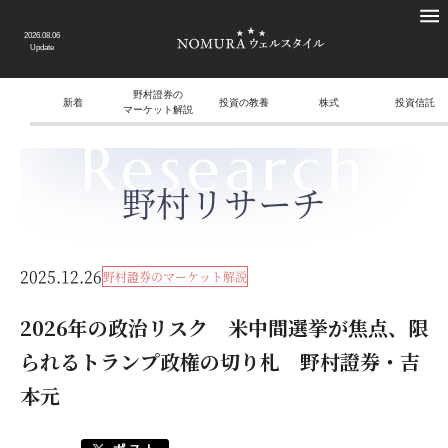
2026.08.06
Update
野村證券の
新着
投資の教養
株式
投資信託
マーケット解説
Research
野村リサーチ
2025.12.26
野村證券のマーケット解説
2026年の政治リスク 米中間選挙が焦点、限
られるトランプ政権の切り札 野村證券・吉
本元