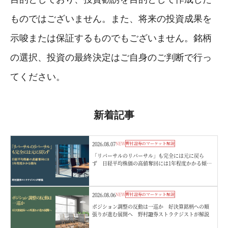
ものではございません。また、将来の投資成果を
示唆または保証するものでもございません。銘柄
の選択、投資の最終決定はご自身のご判断で行っ
てください。
新着記事
2026.08.07
NEW
野村證券のマーケット解説
「リバーサルのリバーサル」も完全には元に戻ら
ず 日経平均株価の高値奪回には1年程度かかる傾
向 野村證券ストラテジストが解説
2026.08.06
NEW
野村證券のマーケット解説
ポジション調整の反動は一巡か 好決算銘柄への順
張りが進む展開へ 野村證券ストラテジストが解説