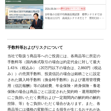
2026.08.06
NEW
野村證券のマーケット解説
10年後の日経平均株価長期試算 標準シナリオで10
年後は11万円 高成長シナリオだと？ 野村CIO・宮
嵜浩
手数料等およびリスクについて
当社で取扱う商品等へのご投資には、各商品等に所定の
手数料等（国内株式取引の場合は約定代金に対して最大
1.43％（税込み）（20万円以下の場合は、2,860円（税込
み））の売買手数料、投資信託の場合は銘柄ごとに設定
された購入時手数料（換金時手数料）および運用管理費
用（信託報酬）等の諸経費、年金保険・終身保険・養老
保険の場合は商品ごとに設定された契約時・運用期間中
にご負担いただく費用および一定期間内の解約時の解約
控除、等）をご負担いただく場合があります。また、各
商品等には価格の変動等による損失が生じるおそれがあ