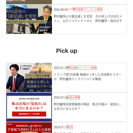
2026.08.04
NEW
野村證券のマーケット解説
野村證券の日銀見通しを変更 次の利上げは10月メ
イン、12月リスクシナリオに 野村證券・森田京平
Pick up
2025.01.29
野村證券のマーケット解説
トランプ第2次政権 株価が上昇した米国株セクター
は 野村證券ストラテジストが解説
2024.07.26
投資の教養
野村證券投資情報部が検証 株式市場の「夏枯れ」
は本当にあるのか？
2024.07.17
株式