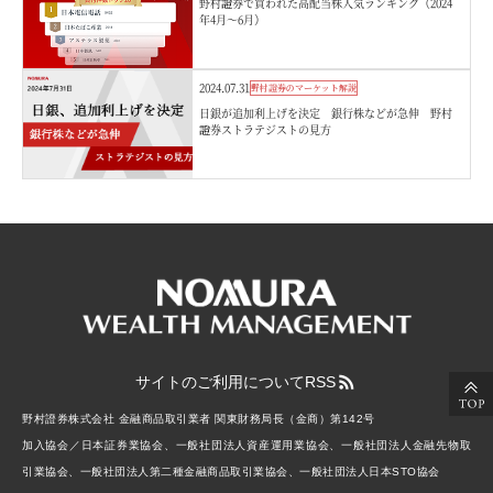
野村證券で買われた高配当株人気ランキング（2024
年4月～6月）
2024.07.31
野村證券のマーケット解説
日銀が追加利上げを決定 銀行株などが急伸 野村
證券ストラテジストの見方
サイトのご利用について
RSS
野村證券株式会社 金融商品取引業者 関東財務局長（金商）第142号
加入協会／日本証券業協会、一般社団法人資産運用業協会、一般社団法人金融先物取
引業協会、一般社団法人第二種金融商品取引業協会、一般社団法人日本STO協会