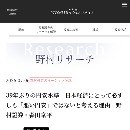
2026.08.07
Update
野村證券の
新着
投資の教養
株式
投資信託
マーケット解説
Research
野村リサーチ
2026.07.06
野村證券のマーケット解説
39年ぶりの円安水準 日本経済にとって必ず
しも「悪い円安」ではないと考える理由 野
村證券・森田京平