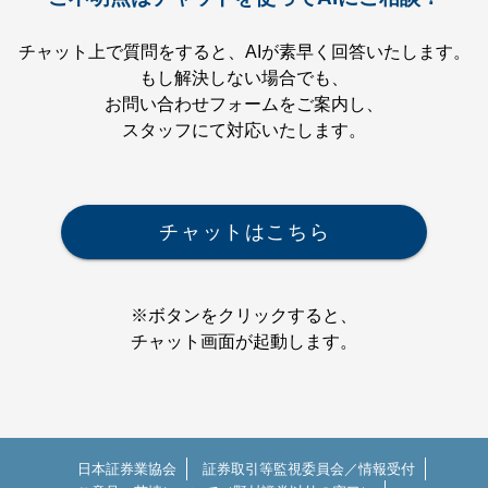
ミング
す。
・0:30
チャット上で質問をすると、
AIが素早く回答いたします。
・16:00（有料サービス限定で、証券
また、下記のwebサイトもご確認く
もし解決しない場合でも、
口座、貴金属、FX、CFD、暗号資産
ださい。
お問い合わせフォームをご案内し、
が対象）
https://www.nomura.co.jp/onestock/lp/
スタッフにて対応いたします。
※無料プランでは、連続で31日間以
info2025.html
上アプリを起動しなかった場合、31
日目から次にアプリを起動する日ま
での間は自動更新が行われません。
チャットはこちら
アプリを起動した翌日から30日間は
自動更新が行われます。自動更新が
行われなかった期間は総資産グラフ
※ボタンをクリックすると、
も更新されませんのでご注意くださ
チャット画面が起動します。
い。
〇価格と利回りの更新タイミング
・09:30～債券
・10:00～外国株式
日本証券業協会
証券取引等監視委員会／情報受付
・16:30～国内株式