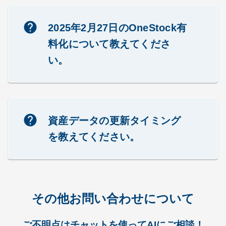
OneStockは、漠然とした将来のお金
に対する不安を取り除く資産管理ア
help
2025年2月27日のOneStock有
プリです。
料化について教えてくださ
複数の金融機関の資産を一元管理す
い。
ることができます。また、「資産寿
命」を計算したり、「診断」機能で
あなたの資産状況の推移や比較を詳
しく知ることができます。
2025年2月27日（予定）で、
OneStockの有料化を実施させていた
help
資産データの更新タイミング
だきます。
を教えてください。
合わせて無料体験期間延長キャンペ
ーンを実施いたします。
このページの下部にある「チャット
資産データの自動更新タイミングは
はこちら」より
以下の通りです。
その他お問い合わせについて
「カテゴリから探す」＞「有料化お
よびキャンペーンについて」
〇残高（評価額）と損益の更新タイ
ご不明点は
チャットを使ってAIにご相談！
にて関連のFAQをご覧いただけま