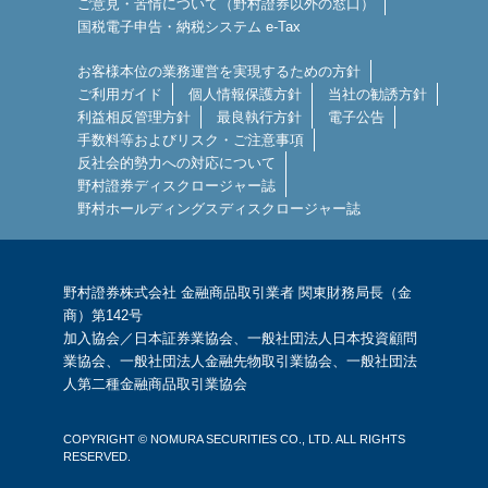
ご意見・苦情について（野村證券以外の窓口）
・23:00～投資信託
国税電子申告・納税システム e-Tax
・毎週水曜日9:00～不動産AI査定価
格
お客様本位の業務運営を実現するための方針
※上記更新時間は各種システム上の
ご利用ガイド
個人情報保護方針
当社の勧誘方針
都合により前後する場合がございま
利益相反管理方針
最良執行方針
電子公告
手数料等およびリスク・ご注意事項
す。
反社会的勢力への対応について
また他社サービスの都合上、最大1日
野村證券ディスクロージャー誌
程度の遅れが生じる場合もございま
野村ホールディングスディスクロージャー誌
す。
〇一括更新ボタン
野村證券株式会社 金融商品取引業者 関東財務局長（金
更新対象は証券、貴金属、FX、
商）第142号
CFD、暗号資産の口座です。更新に
加入協会／日本証券業協会、一般社団法人日本投資顧問
は状況によりお時間がかかることが
業協会、一般社団法人金融先物取引業協会、一般社団法
ございます。
人第二種金融商品取引業協会
COPYRIGHT © NOMURA SECURITIES CO., LTD. ALL RIGHTS
RESERVED.