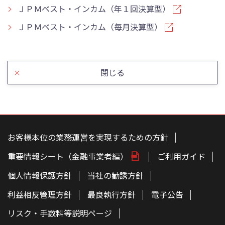
ＪＰＭベスト・インカム（年１回決算型）
ＪＰＭベスト・インカム（毎月決算型）
閉じる
こ
の
ペ
お客様本位の業務運営を実現するための方針
ー
ジ
重要情報シート（金融事業者編）
ご利用ガイド
の
本
文
個人情報保護方針
当社の勧誘方針
へ
利益相反管理方針
最良執行方針
電子公告
リスク・手数料等説明ページ