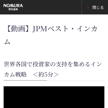
こ
の
閉じる
ペ
ー
ジ
の
本
【動画】JPMベスト・インカ
文
へ
ム
世界各国で投資家の支持を集めるイン
カム戦略 ＜約5分＞