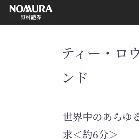
こ
の
ペ
ー
ジ
の
本
文
へ
ティー・ロ
ンド
世界中のあらゆ
求＜約6分＞