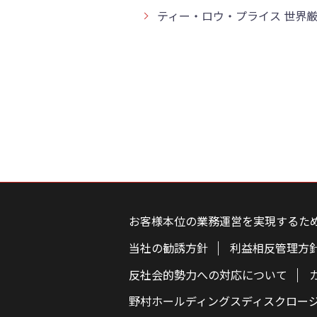
ティー・ロウ・プライス 世界厳
こ
の
ペ
お客様本位の業務運営を実現するた
ー
ジ
の
当社の勧誘方針
利益相反管理方
本
文
反社会的勢力への対応について
へ
野村ホールディングスディスクロー