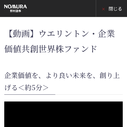
こ
の
閉じる
ペ
ー
ジ
の
本
【動画】ウエリントン・企業
文
へ
価値共創世界株ファンド
企業価値を、より良い未来を、創り上
げる＜約5分＞