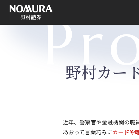
こ
の
Pr
ペ
ー
ジ
の
本
文
へ
野村カード
近年、警察官や金融機関の職
あおって言葉巧みに
カードや