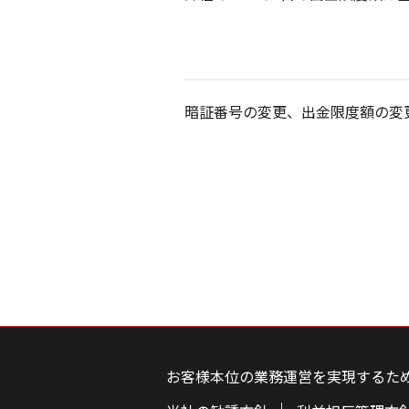
暗証番号の変更、出金限度額の変
こ
の
ペ
お客様本位の業務運営を実現するた
ー
ジ
の