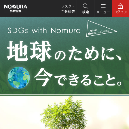
こ
の
リスク・
ペ
手数料等
検索
メニュー
ログイン
ー
ジ
の
本
文
へ