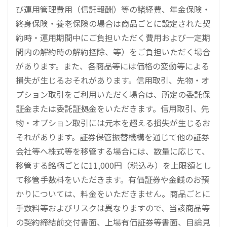
び運用管理費用（信託報酬）等の諸経費、年金保険・
終身保険・養老保険の場合は商品ごとに設定された契
約時・運用期間中にご負担いただく費用および一定期
間内の解約時の解約控除、等）をご負担いただく場合
があります。また、各商品等には価格の変動等による
損失が生じるおそれがあります。信用取引、先物・オ
プション取引をご利用いただく場合は、所定の委託保
証金または委託証拠金をいただきます。信用取引、先
物・オプション取引には元本を超える損失が生じるお
それがあります。証券保管振替機構を通じて他の証券
会社等へ株式等を移管する場合には、数量に応じて、
移管する銘柄ごとに11,000円（税込み）を上限額とし
て移管手数料をいただきます。有価証券や金銭のお預
かりについては、料金をいただきません。商品ごとに
手数料等およびリスクは異なりますので、当該商品等
の契約締結前交付書面、上場有価証券等書面、目論見