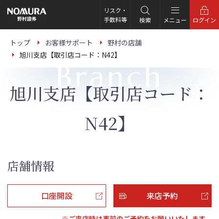
こ
の
リスク・
ペ
手数料等
検索
メニュー
ログイン
ー
ジ
の
トップ
お客様サポート
野村の店舗
本
旭川支店【取引店コード：N42】
文
Branch
へ
旭川支店【取引店コード：
N42】
店舗情報
口座開設
来店予約
※ご来店時は事前のご予約をお願いいたします。