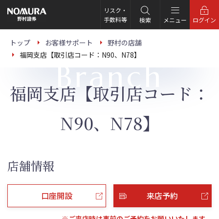
こ
の
リスク・
ペ
手数料等
検索
メニュー
ログイン
ー
ジ
の
トップ
お客様サポート
野村の店舗
本
福岡支店【取引店コード：N90、N78】
文
Branch
へ
福岡支店【取引店コード：
N90、N78】
店舗情報
口座開設
来店予約
※ご来店時は事前のご予約をお願いいたします。