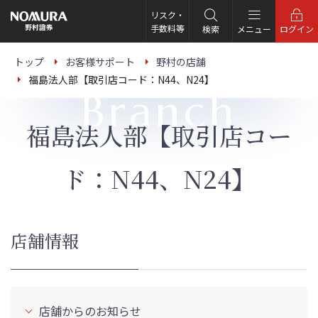
こ
の
リスク・
ペ
手数料等
検索
メニュー
ログイン
ー
ジ
の
トップ
お客様サポート
野村の店舗
本
福島法人部【取引店コード：N44、N24】
文
Branch
へ
福島法人部【取引店コー
ド：N44、N24】
店舗情報
店舗からのお知らせ