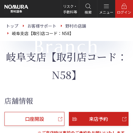
こ
の
リスク・
ペ
手数料等
検索
メニュー
ログイン
ー
ジ
の
トップ
お客様サポート
野村の店舗
本
岐阜支店【取引店コード：N58】
文
Branch
へ
岐阜支店【取引店コード：
N58】
店舗情報
口座開設
来店予約
※ご来店時は事前のご予約をお願いいたします。