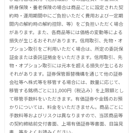
終身保険・養老保険の場合は商品ごとに設定された契
約時・運用期間中にご負担いただく費用および一定期
間内の解約時の解約控除、等）をご負担いただく場合
があります。また、各商品等には価格の変動等による
損失が生じるおそれがあります。信用取引、先物・オ
プション取引をご利用いただく場合は、所定の委託保
証金または委託証拠金をいただきます。信用取引、先
物・オプション取引には元本を超える損失が生じるお
それがあります。証券保管振替機構を通じて他の証券
会社等へ株式等を移管する場合には、数量に応じて、
移管する銘柄ごとに11,000円（税込み）を上限額とし
て移管手数料をいただきます。有価証券や金銭のお預
かりについては、料金をいただきません。商品ごとに
手数料等およびリスクは異なりますので、当該商品等
の契約締結前交付書面、上場有価証券等書面、目論見
書、等をよくお読みください。