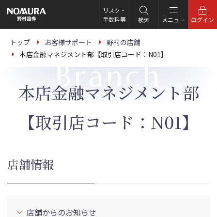
こ
の
リスク・
ペ
手数料等
検索
メニュー
ログイン
ー
ジ
の
トップ
お客様サポート
野村の店舗
本
本店金融マネジメント部【取引店コード：N01】
文
Branch
へ
本店金融マネジメント部
【取引店コード：N01】
店舗情報
店舗からのお知らせ