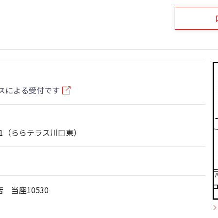
スによる受付です
-1（ららテラス川口東）
 当座10530