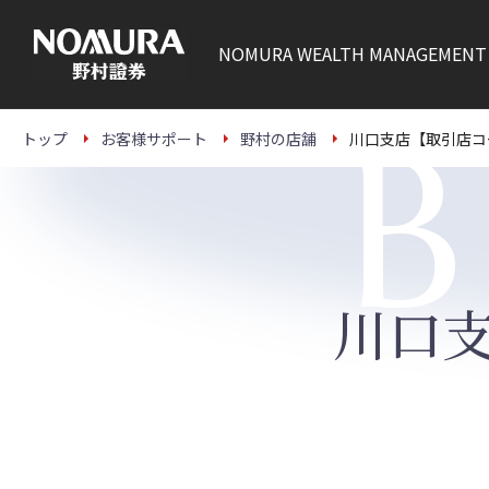
こ
の
ペ
NOMURA
WEALTH MANAGEMENT
ー
ジ
の
本
B
文
トップ
お客様サポート
野村の店舗
川口支店【取引店コ
へ
川口支