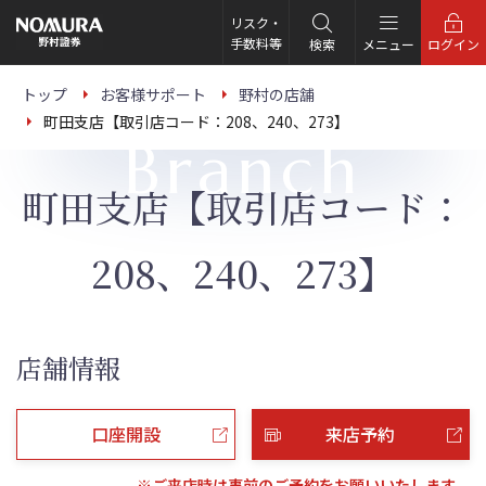
こ
の
リスク・
ペ
手数料等
検索
メニュー
ログイン
ー
ジ
の
トップ
お客様サポート
野村の店舗
本
町田支店【取引店コード：208、240、273】
文
Branch
へ
町田支店【取引店コード：
208、240、273】
店舗情報
口座開設
来店予約
※ご来店時は事前のご予約をお願いいたします。