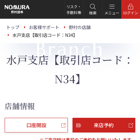
こ
の
リスク・
ペ
手数料等
検索
メニュー
ログイン
ー
ジ
の
トップ
お客様サポート
野村の店舗
本
水戸支店【取引店コード：N34】
文
Branch
へ
水戸支店【取引店コード：
N34】
店舗情報
口座開設
来店予約
※ご来店時は事前のご予約をお願いいたします。