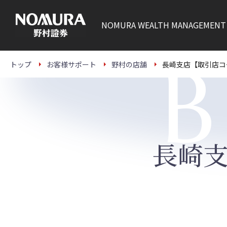
こ
の
ペ
NOMURA
WEALTH MANAGEMENT
ー
ジ
の
本
B
文
トップ
お客様サポート
野村の店舗
長崎支店【取引店コ
へ
長崎支