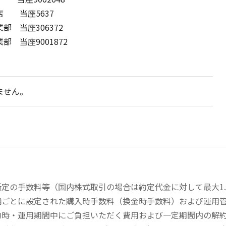
 当座5637
 当座306372
当座9001872
ません。
の手数料等（国内株式取引の場合は約定代金に対して最大1.43
柄ごとに設定された購入時手数料（換金時手数料）および運用
約時・運用期間中にご負担いただく費用および一定期間内の解