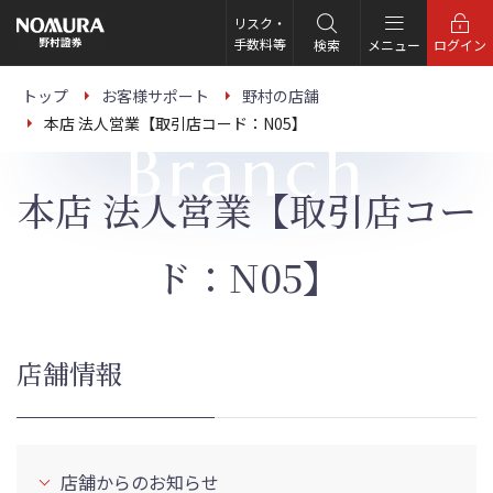
こ
の
リスク・
ペ
手数料等
検索
メニュー
ログイン
ー
ジ
の
トップ
お客様サポート
野村の店舗
本
本店 法人営業【取引店コード：N05】
文
Branch
へ
本店 法人営業【取引店コー
ド：N05】
店舗情報
店舗からのお知らせ