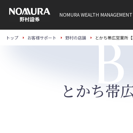
こ
の
ペ
NOMURA
WEALTH MANAGEMENT
ー
ジ
の
本
B
文
トップ
お客様サポート
野村の店舗
とかち帯広営業所【
へ
とかち帯広