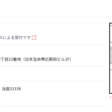
スによる受付です
0丁目32番地（日本生命帯広駅前ビル2F）
座33336