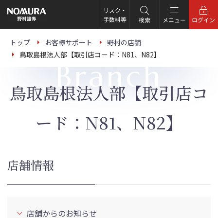
こ
の
リスク・
ペ
手数料等
検索
メニュー
ログイン
ー
ジ
の
トップ
お客様サポート
野村の店舗
本
鳥取島根法人部【取引店コード：N81、N82】
文
Branch
へ
鳥取島根法人部【取引店コ
ード：N81、N82】
店舗情報
店舗からのお知らせ