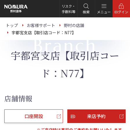
こ
の
リスク・
ペ
手数料等
検索
メニュー
ログイン
ー
ジ
の
トップ
お客様サポート
野村の店舗
本
宇都宮支店【取引店コード：N77】
文
Branch
へ
宇都宮支店【取引店コー
ド：N77】
店舗情報
口座開設
来店予約
※ご来店時は事前のご予約をお願いいたします。