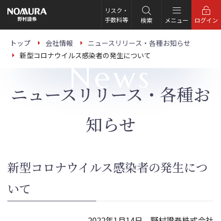
こ
の
リスク・
ペ
手数料等
検索
メニュー
ログイン
ー
ジ
の
トップ
会社情報
ニュースリリース・各種お知らせ
本
新型コロナウイルス感染者の発生について
文
News
へ
ニュースリリース・各種お
知らせ
新型コロナウイルス感染者の発生につ
いて
2022年1月14日 野村證券株式会社