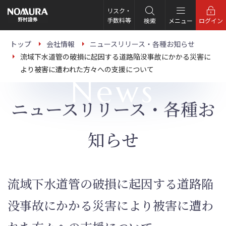
こ
の
リスク・
ペ
手数料等
検索
メニュー
ログイン
ー
ジ
の
トップ
会社情報
ニュースリリース・各種お知らせ
本
流域下水道管の破損に起因する道路陥没事故にかかる災害に
文
へ
より被害に遭われた方々への支援について
News
ニュースリリース・各種お
知らせ
流域下水道管の破損に起因する道路陥
没事故にかかる災害により被害に遭わ