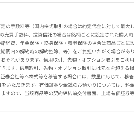
定の手数料等（国内株式取引の場合は約定代金に対して最大1.
））の売買手数料、投資信託の場合は銘柄ごとに設定された購入
の諸経費、年金保険・終身保険・養老保険の場合は商品ごとに
定期間内の解約時の解約控除、等）をご負担いただく場合があ
るおそれがあります。信用取引、先物・オプション取引をご利
だきます。信用取引、先物・オプション取引には元本を超える
の証券会社等へ株式等を移管する場合には、数量に応じて、移
数料をいただきます。有価証券や金銭のお預かりについては、料
りますので、当該商品等の契約締結前交付書面、上場有価証券