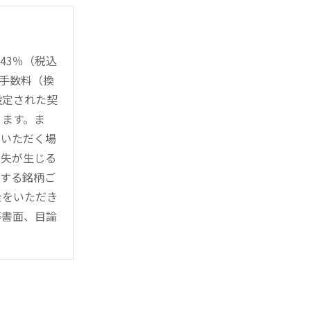
43％（税込
時手数料（換
設定された契
ります。ま
用いただく場
損失が生じる
管する銘柄ご
金をいただき
等書面、目論