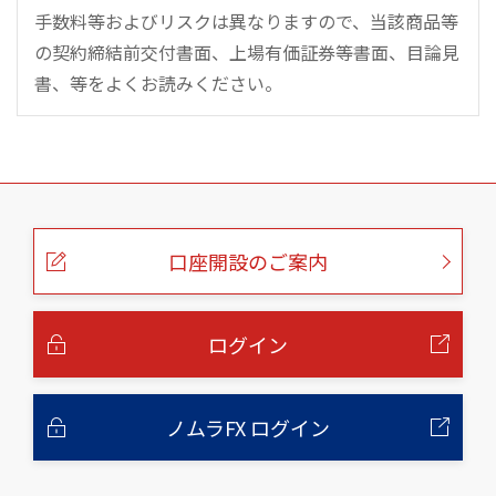
手数料等およびリスクは異なりますので、当該商品等
の契約締結前交付書面、上場有価証券等書面、目論見
書、等をよくお読みください。
こ
の
ペ
ー
口座開設のご案内
ジ
の
本
文
へ
ログイン
ノムラFX ログイン