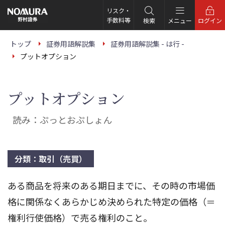
こ
の
リスク・
ペ
手数料等
検索
メニュー
ログイン
ー
ジ
の
トップ
証券用語解説集
証券用語解説集 - は行 -
本
プットオプション
文
へ
プットオプション
読み：ぷっとおぷしょん
分類：取引（売買）
ある商品を将来のある期日までに、その時の市場価
格に関係なくあらかじめ決められた特定の価格（＝
権利行使価格）で売る権利のこと。