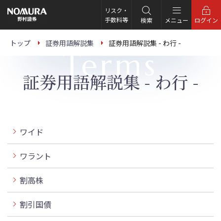
こ
の
リスク・
ペ
手数料等
検索
メニュー
ログイン
ー
ジ
の
トップ
証券用語解説集
証券用語解説集 - わ行 -
本
Terms
文
へ
証券用語解説集 - わ行 -
ワイド
ワラント
割高株
割引国債