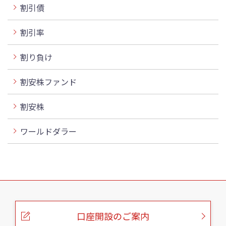
割引債
割引率
割り負け
割安株ファンド
割安株
ワールドダラー
こ
の
ペ
ー
口座開設のご案内
ジ
の