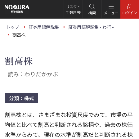
こ
の
リスク・
ペ
手数料等
検索
メニュー
ログイン
ー
ジ
の
トップ
証券用語解説集
証券用語解説集 - わ行 -
本
割高株
文
へ
割高株
読み：わりだかかぶ
分類：株式
割高株とは、さまざまな投資尺度でみて、市場の平
均値と比べて割高と判断される銘柄や、過去の株価
水準からみて、現在の水準が割高だと判断される株