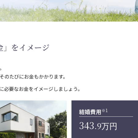
金」をイメージ
。
そのたびにお金もかかります。
に必要なお金をイメージしましょう。
※1
結婚費用
343
.9
万円