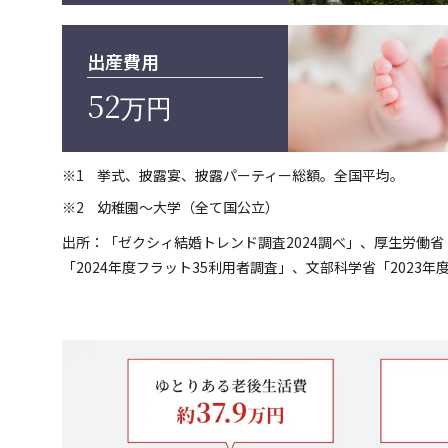
出産費用
52
万円
挙式、披露宴、披露パーティー総額。全国平均。
幼稚園～大学（全て国公立）
出所：「ゼクシィ結婚トレンド調査2024調べ」、厚生労働省
「2024年度フラット35利用者調査」、文部科学省「202