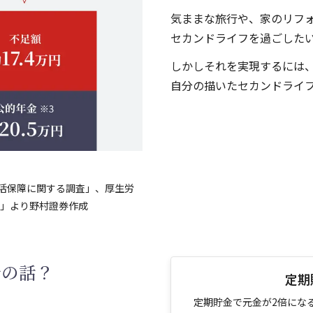
気ままな旅行や、家のリフ
セカンドライフを過ごした
しかしそれを実現するには
自分の描いたセカンドライ
)生活保障に関する調査」、厚生労
報」より野村證券作成
昔の話？
定期
定期貯金で元金が2倍にな