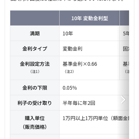
10年 変動金利型
満期
10年
5年
金利タイプ
変動金利
固定金
金利設定方法
基準金利×0.66
基準金利
（注1）
（注2）
（注3）
金利の下限
0.05％
利子の受け取り
半年毎に年2回
購入単位
1万円以上1万円単位（額面金額10
（販売価格）