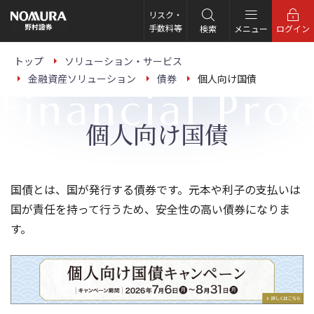
こ
の
リスク・
ペ
手数料等
検索
メニュー
ログイン
ー
ジ
の
トップ
ソリューション・サービス
本
金融資産ソリューション
債券
個人向け国債
文
Financial Pro
へ
個人向け国債
国債とは、国が発行する債券です。元本や利子の支払いは
国が責任を持って行うため、安全性の高い債券になりま
す。