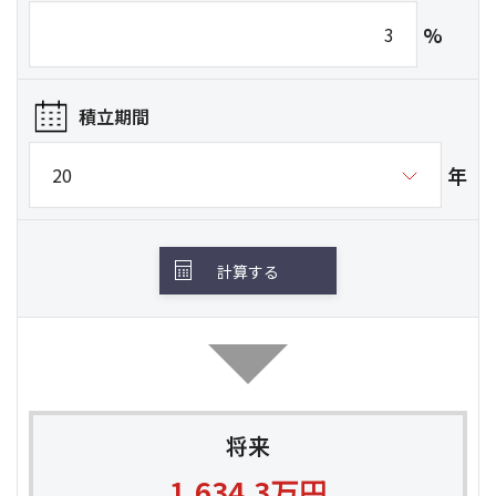
%
積立期間
年
計算する
将来
1,634.3
万円