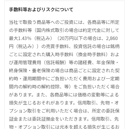
手数料等およびリスクについて
当社で取扱う商品等へのご投資には、各商品等に所定
の手数料等（国内株式取引の場合は約定代金に対して
最大1.43％（税込み）（20万円以下の場合は、2,860
円（税込み））の売買手数料、投資信託の場合は銘柄
ごとに設定された購入時手数料（換金時手数料）およ
び運用管理費用（信託報酬）等の諸経費、年金保険・
終身保険・養老保険の場合は商品ごとに設定された契
約時・運用期間中にご負担いただく費用および一定期
間内の解約時の解約控除、等）をご負担いただく場合
があります。また、各商品等には価格の変動等による
損失が生じるおそれがあります。信用取引、先物・オ
プション取引をご利用いただく場合は、所定の委託保
証金または委託証拠金をいただきます。信用取引、先
物・オプション取引には元本を超える損失が生じるお