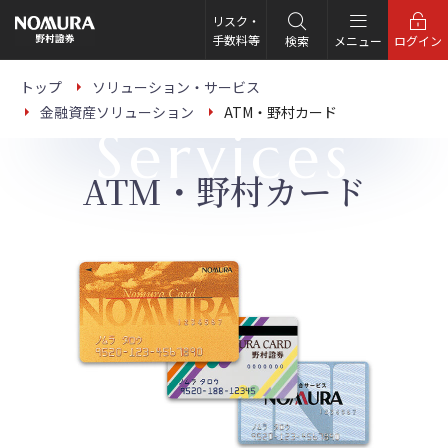
こ
の
リスク・
ペ
手数料等
検索
メニュー
ログイン
ー
ジ
の
トップ
ソリューション・サービス
本
金融資産ソリューション
ATM・野村カード
文
Services
へ
ATM・野村カード