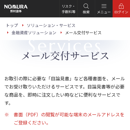
こ
の
リスク・
ペ
手数料等
検索
メニュー
ログイン
ー
ジ
の
トップ
ソリューション・サービス
本
金融資産ソリューション
メール交付サービス
文
Services
へ
メール交付サービス
お取引の際に必要な「目論見書」など各種書面を、メール
でお受け取りいただけるサービスです。目論見書等が必要
な商品を、即時に注文したい時などに便利なサービスで
す。
書面（PDF）の閲覧が可能な端末のメールアドレスを
ご登録ください。