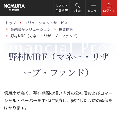
こ
の
リスク・
ペ
手数料等
検索
メニュー
ログイン
ー
ジ
の
トップ
ソリューション・サービス
本
金融資産ソリューション
投資信託
文
へ
野村MRF（マネー・リザーブ・ファンド）
Financial Pro
野村MRF（マネー・リザ
ーブ・ファンド）
信用度が高く、残存期間の短い内外の公社債およびコマー
シャル・ペーパーを中心に投資し、安定した収益の確保を
はかります。