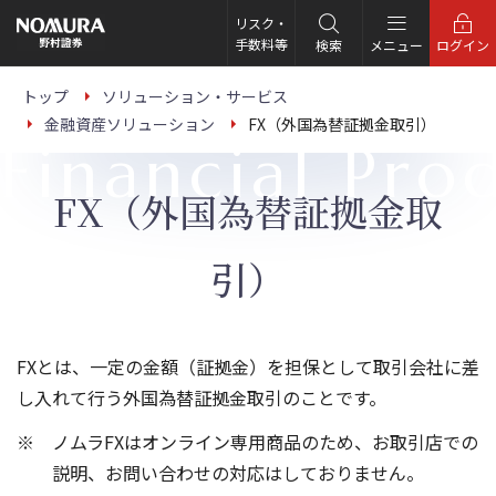
こ
の
リスク・
ペ
手数料等
検索
メニュー
ログイン
ー
ジ
の
トップ
ソリューション・サービス
本
金融資産ソリューション
FX（外国為替証拠金取引）
文
Financial Pro
へ
FX（外国為替証拠金取
引）
FXとは、一定の金額（証拠金）を担保として取引会社に差
し入れて行う外国為替証拠金取引のことです。
ノムラFXはオンライン専用商品のため、お取引店での
説明、お問い合わせの対応はしておりません。