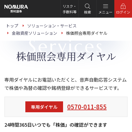
こ
の
リスク・
ペ
手数料等
検索
メニュー
ログイン
ー
ジ
の
トップ
ソリューション・サービス
本
金融資産ソリューション
株価照会専用ダイヤル
文
Services
へ
株価照会専用ダイヤル
専用ダイヤルにお電話いただくと、音声自動応答システム
で株価や為替の確認や銘柄登録ができるサービスです。
0570-011-855
専用ダイヤル
24時間365日いつでも「株価」の確認ができます