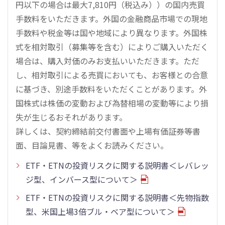
円以下の場合は最大7,810円（税込み））の国内売買
手数料をいただきます。外国の金融商品市場での現地
手数料や税金等は国や地域により異なります。外国株
式を相対取引（募集等を含む）によりご購入いただく
場合は、購入対価のみお支払いいただきます。ただ
し、相対取引による売買においても、お客様との合意
に基づき、別途手数料をいただくことがあります。外
国株式は株価の変動および為替相場の変動等により損
失が生じるおそれがあります。
詳しくは、契約締結前交付書面や上場有価証券等書
面、目論見書、等をよくお読みください。
ETF・ETNの投資リスクに関する説明書＜レバレッ
ジ型、インバース型について＞
ETF・ETNの投資リスクに関する説明書＜先物指数
型、米国上場3倍ブル・ベア型について＞