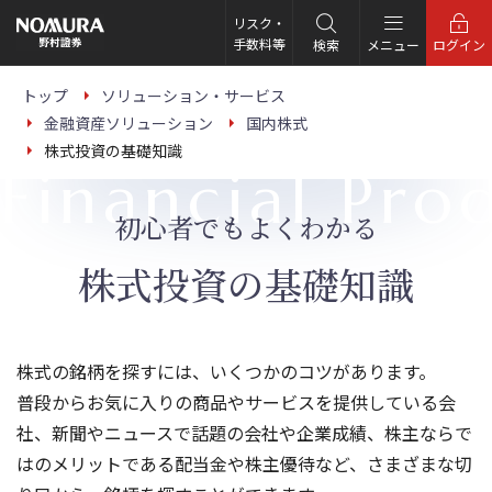
こ
の
リスク・
ペ
手数料等
検索
メニュー
ログイン
ー
ジ
の
トップ
ソリューション・サービス
本
金融資産ソリューション
国内株式
文
へ
株式投資の基礎知識
Financial Pro
初心者でもよくわかる
株式投資の基礎知識
株式の銘柄を探すには、いくつかのコツがあります。
普段からお気に入りの商品やサービスを提供している会
社、新聞やニュースで話題の会社や企業成績、株主ならで
はのメリットである配当金や株主優待など、さまざまな切