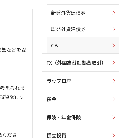
新発外貨建債券
既発外貨建債券
CB
影響などを受
FX（外国為替証拠金取引）
ラップ口座
も考えられま
投資を行う
預金
保険・年金保険
意くださ
積立投資