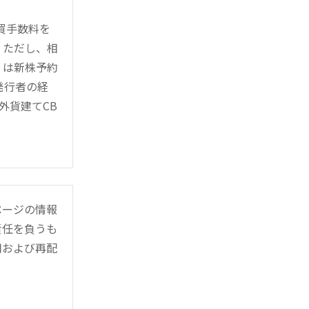
売買手数料を
。ただし、相
くは新株予約
発行者の経
外貨建てCB
ページの情報
責任を負うも
用および再配