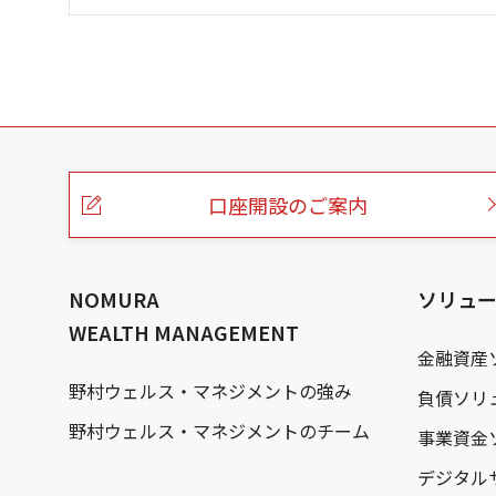
こ
の
ペ
ー
口座開設のご案内
ジ
の
本
文
へ
NOMURA
ソリュ
WEALTH MANAGEMENT
金融資産
野村ウェルス・マネジメントの強み
負債ソリ
野村ウェルス・マネジメントのチーム
事業資金
デジタル