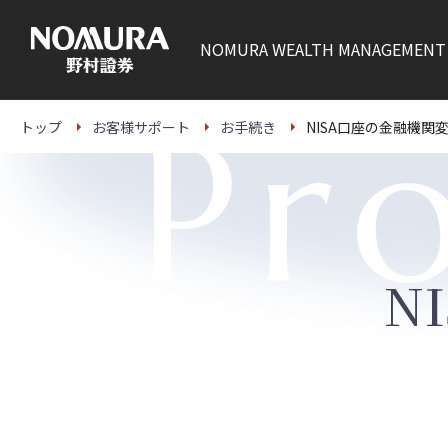
こ
の
ペ
NOMURA
WEALTH MANAGEMENT
ー
ジ
の
本
Pr
文
トップ
お客様サポート
お手続き
NISA口座の金融機関
へ
N