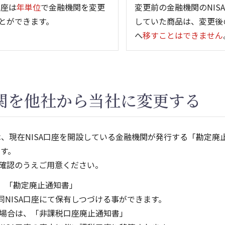
口座は
年単位
で金融機関を変更
変更前の金融機関のNIS
とができます。
していた商品は、変更後の
へ
移すことはできません
機関を他社から当社に変更する
は、現在NISA口座を開設している金融機関が発行する「勘定廃
す。
確認のうえご用意ください。
は、「勘定廃止通知書」
同NISA口座にて保有しつづける事ができます。
する場合は、「非課税口座廃止通知書」