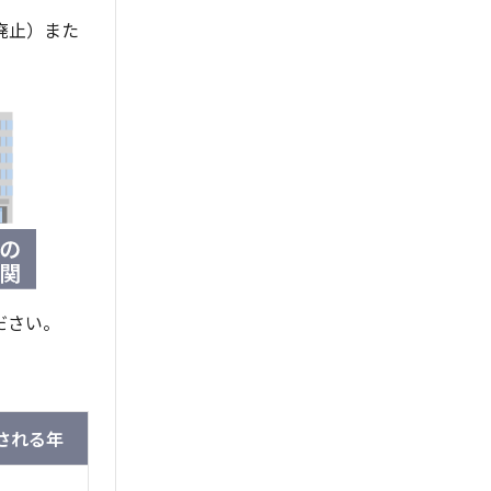
廃止）また
ださい。
される年