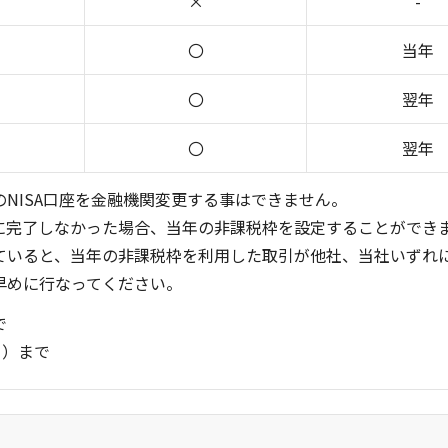
×
-
〇
当年
〇
翌年
〇
翌年
NISA口座を金融機関変更する事はできません。
に完了しなかった場合、当年の非課税枠を設定することができ
ていると、当年の非課税枠を利用した取引が他社、当社いずれ
早めに行なってください。
で
日）まで