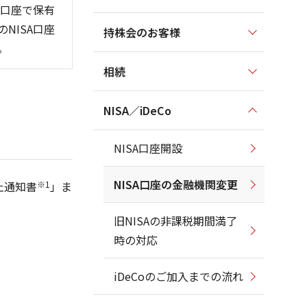
A口座で保有
NISA口座
持株会のお客様
。
相続
NISA／iDeCo
NISA口座開設
NISA口座の金融機関変更
止通知書
※1
」ま
旧NISAの非課税期間満了
時の対応
iDeCoのご加入までの流れ