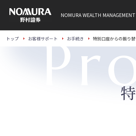
こ
の
ペ
NOMURA
WEALTH MANAGEMENT
ー
ジ
の
本
Pr
文
トップ
お客様サポート
お手続き
特別口座からの振り替
へ
特