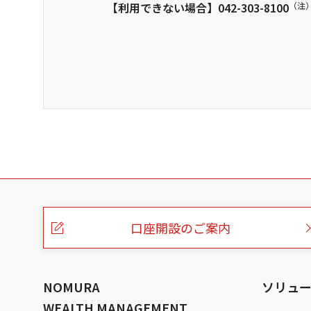
【利用できない場合】
042-303-8100
（注
こ
の
ペ
ー
口座開設のご案内
ジ
の
本
文
へ
NOMURA
ソリュ
WEALTH MANAGEMENT