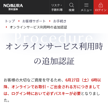
こ
の
リスク・
ペ
手数料等
検索
メニュー
ログイン
ー
ジ
の
トップ
お客様サポート
お手続き
本
オンラインサービス利用時の追加認証
文
Procedure
へ
オンラインサービス利用時
の追加認証
お客様の大切なご資産を守るため、
6月27日（土）6時以
降、オンラインでお取引・ご出金される方につきまして
は、ログイン時において必ずパスキーが必要
となりまし
た。