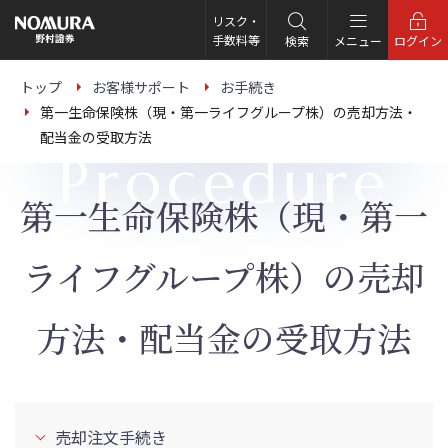
こ
の
リスク・
ペ
手数料等
検索
メニュー
ログイン
ー
ジ
の
トップ
お客様サポート
お手続き
本
第一生命保険株（現・第一ライフグループ株）の売却方法・
文
へ
配当金の受取方法
Procedure
第一生命保険株（現・第一
ライフグループ株）の売却
方法・配当金の受取方法
売却注文手続き