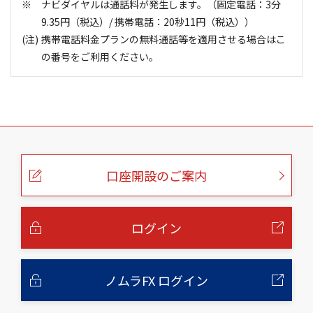
ナビダイヤルは通話料が発生します。（固定電話：3分
9.35円（税込）/ 携帯電話：20秒11円（税込））
携帯電話料金プランの無料通話等を適用させる場合はこ
の番号をご利用ください。
お問い合わせ・売却注文
0570-000-856
こ
の
ペ
【利用できない場合】
042-303-8624
（注）
ー
口座開設のご案内
ジ
の
平日 8：40～17：10
（土・日・祝日・年末年始を除く）
本
ご利用の際には、電話番号をお間違えのないようご注意
文
へ
ください。
ログイン
ナビダイヤルは通話料が発生します。（固定電話：3分
9.35円（税込）/ 携帯電話：20秒11円（税込））
携帯電話料金プランの無料通話等を適用させる場合はこ
ノムラFX ログイン
の番号をご利用ください。