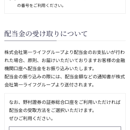
の番号をご利用ください。
お問い合わせ・売却注文
配当金の受け取りについて
0570-000-856
【利用できない場合】
042-303-8624
（注）
株式会社第一ライフグループより配当金のお支払いが行わ
れた場合、原則、お届けいただいておりますお客様の金融
平日 8：40～17：10
（土・日・祝日・年末年始を除く）
機関口座へ配当金をお振り込みいたします。
ご利用の際には、電話番号をお間違えのないようご注意
ください。
配当金の振り込みの際には、配当金額などの通知書が株式
ナビダイヤルは通話料が発生します。（固定電話：3分
会社第一ライフグループより送付されます。
9.35円（税込）/ 携帯電話：20秒11円（税込））
携帯電話料金プランの無料通話等を適用させる場合はこ
なお、野村證券の証券総合口座をご利用いただければ
の番号をご利用ください。
配当金の受取方法をご選択いただけます。
ぜひご利用ください。