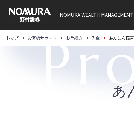
こ
の
ペ
NOMURA
WEALTH MANAGEMENT
ー
ジ
の
本
Pr
文
トップ
お客様サポート
お手続き
入金
あんしん振替
へ
あ