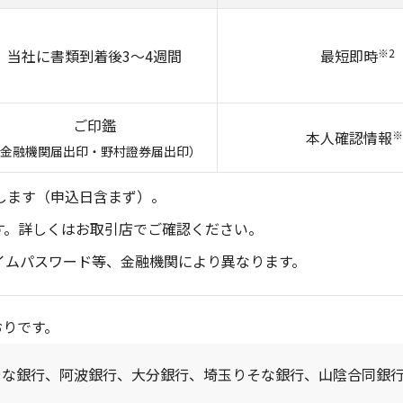
当社に書類到着後
3～4週間
最短即時
※2
ご印鑑
本人確認情報
※
金融機関届出印・野村證券届出印）
します（申込日含まず）。
す。詳しくはお取引店でご確認ください。
イムパスワード等、金融機関により異なります。
おりです。
そな銀行、阿波銀行、大分銀行、埼玉りそな銀行、山陰合同銀