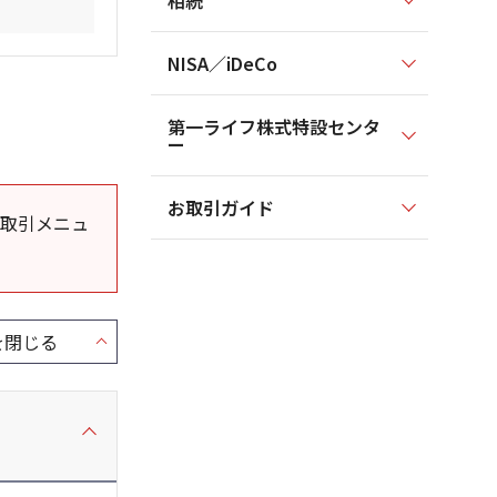
相続
NISA／iDeCo
第一ライフ株式特設センタ
ー
お取引ガイド
取引メニュ